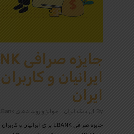
ایرانیان و کاربرا
ایران
By
ال بانک ایران
جوایز و رویدادهای LBank
جایزه صرافی LBANK برای ایرانی