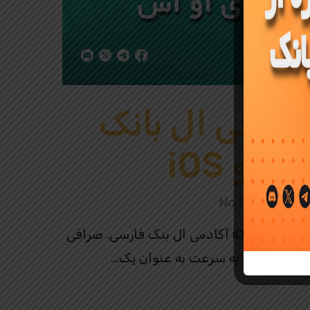
صرافی ال بانک
No Comments
دانلود اپلیکیشن صرافی ال بانک LBank برای اندروید و iOS آکادمی ال بنک فارسی. صرافی