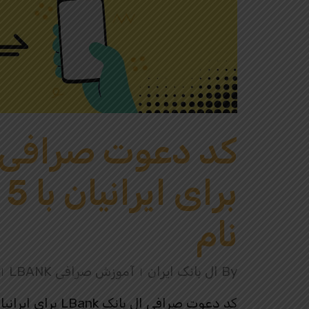
بر
نام
By
ال بانک ایران
آموزش صرافی LBANK