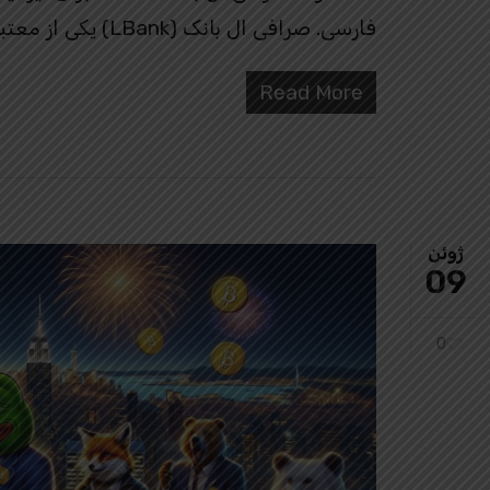
فارسی. صرافی ال بانک (LBank) یکی از معتبرترین و محبوب‌ ترین صرافی‌ های…
Read More
ژوئن
09
0