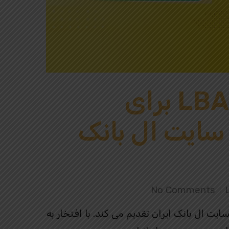
جایزه صرافی LBANK برای
ن سایت ال بانک
No Comments
ان و کاربران سایت ال بانک ایران تقدیم می کند. با افتخار به