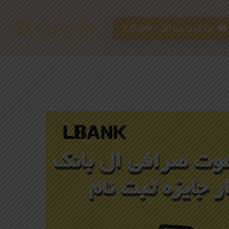
دانلود صرافی LBank
Hit enter to search or ESC to close