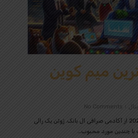
ترین میم کوین
تال
No Comments
تجزیه و تحلیل بهترین میم کوین های سال 2024 از آکادمی صرافی ال بانک. ژوئن یک رالی
ت با چندین مورد محبوب…