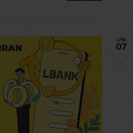
ژوئن
07
0