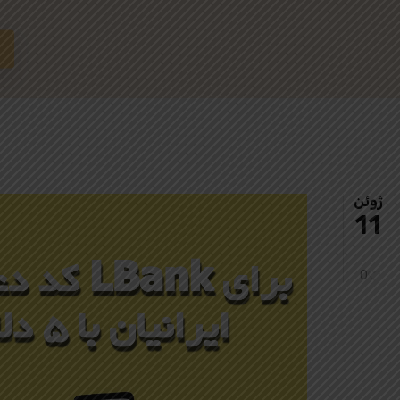
ژوئن
11
0