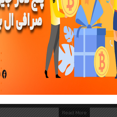
دانلود اپلیکیشن 
LBank برای اندروید و iOS
By
ال بانک ایران
آموزش صرافی LBANK
آنلاین LBank مستقر در اندونزی و تاسیس در سال 2015، به سرعت به عنوان یک…
Read More