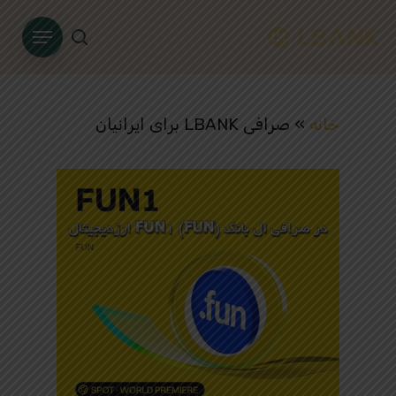
Ski
Menu
t
search
mai
conten
خانه
»
صرافی LBANK برای ایرانیان