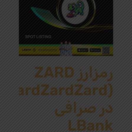
رمزارز ZARD
(ZardZardZard)
در صرافی
LBank