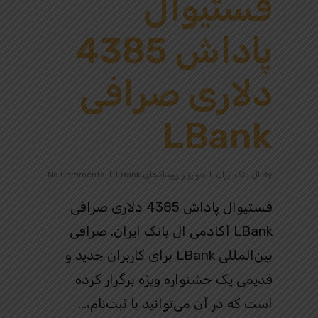
فستیوال
پاداش 4385
دلاری صرافی
LBank
By
ال بانک ایران
جوایز و رویدادهای LBank
No Comments
فستیوال پاداش 4385 دلاری صرافی
LBank آکادمی ال بانک ایران. صرافی
بین‌المللی LBank برای کاربران جدید و
قدیمی یک جشنواره ویژه برگزار کرده
است که در آن می‌توانید با ثبت‌نام،…