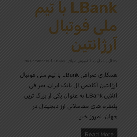
LBank با تیم
ملی فوتبال
آرژانتین
By
ال بانک ایران
آموزش صرافی LBANK
No Comments
همکاری صرافی LBank با تیم ملی فوتبال
آرژانتین آکادمی ال بانک ایران. صرافی
آنلاین LBank به‌ عنوان یکی از بزرگ‌ ترین
پلتفرم‌ های معاملاتی ارز دیجیتال در
جهان، امروز خبر…
Read More