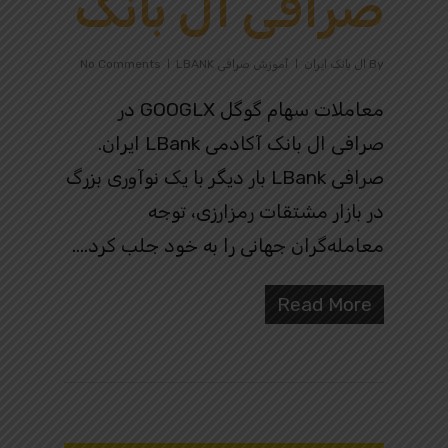
صرافی ال بانک
By
ال بانک ایران
آموزش صرافی LBANK
No Comments
معاملات سهام گوگل GOOGLX در
صرافی ال بانک آکادمی LBank ایران.
صرافی LBank بار دیگر با یک نوآوری بزرگ
در بازار مشتقات رمزارزی، توجه
معامله‌گران جهانی را به خود جلب کرد….
Read More