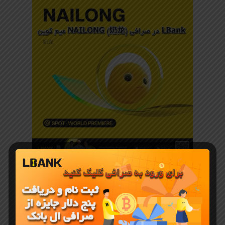
میم کوین
NAILONG (奶