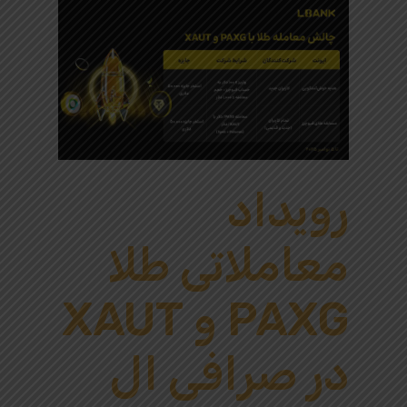
رویداد
معاملاتی طلا
PAXG و XAUT
در صرافی ال