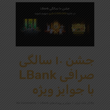
جشن ۱۰ سالگی
صرافی LBank
با جوایز ویژه
By
ال بانک ایران
جوایز و رویدادهای LBank
No Comments