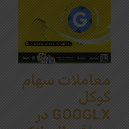
معاملات سهام
گوگل
GOOGLX در