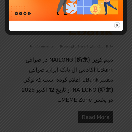
龙) در صرافی
LBank
By
ال بانک ایران
معرفی ارز دیجیتال
No Comments
میم کوین NAILONG (奶龙) در صرافی
LBank آکادمی ال بانک ایران. صرافی
معتبر LBank اعلام کرده است که توکن
NAILONG (奶龙) از تاریخ 12 اکتبر 2025
در بخش MEME Zone…
Read More