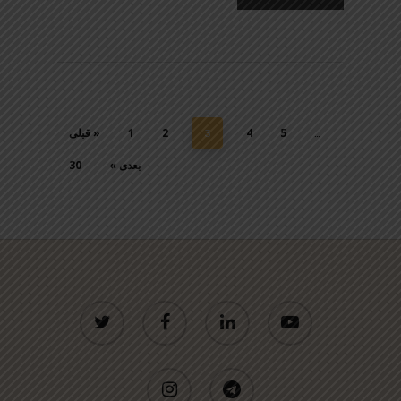
5
4
2
1
« قبلی
3
…
بعدی »
30
twitter
facebook
linkedin
youtube
instagram
telegram