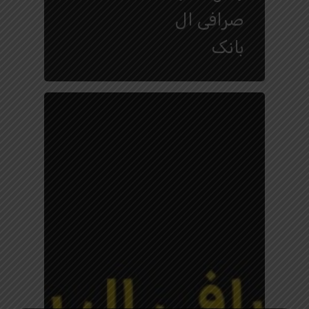
صرافی ال
بانک