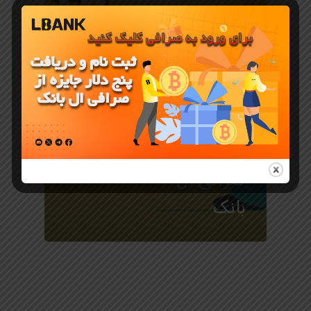
آموزش صرافی LBANK
آموزش
تصویری
انتقال تتر در
صرافی ال
بانک