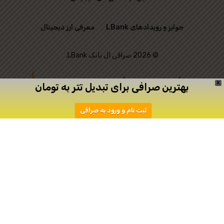
جوایز و رویدادهای LBank
معرفی ارز دیجیتال
© 2026 صرافی ال بانک LBank.
این وب‌ سایت رسمی
X
بهترین صرافی برای تبدیل تتر به تومان
صرافی LBank نیست و
ثبت نام و ورود به صرافی
تنها به منظور ارتباط
میان علاقه‌ مندان به
ترید ایجاد شده است.
دانلود
ثبت نام در اپیکیشن صرافی Toobit
صرافی توبیت
صرافی توبیت