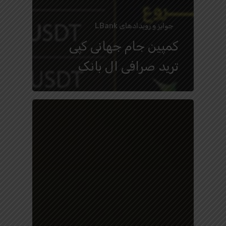
جوایز و رویدادهای LBank
کمپین جام جهانی کپی
ترید صرافی ال بانک