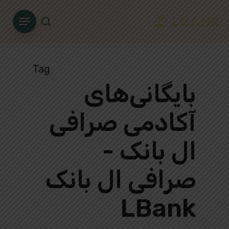
Ski
Menu
t
search
mai
conten
Tag
بایگانی‌های
آکادمی صرافی
ال بانک -
صرافی ال بانک
LBank