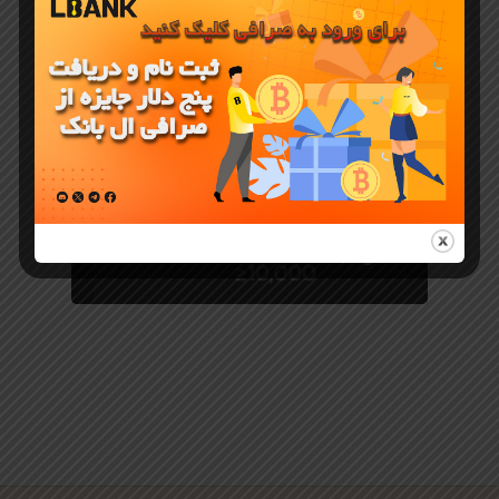
جوایز و رویدادهای LBank
ایونت جدید
صرافی ال
بانک برای
ایرانیان