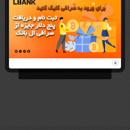
اخبار ارز دیجیتال
آیا فصل 2
بازی همستر
می تواند توکن
HMSTR را
احیا کند؟