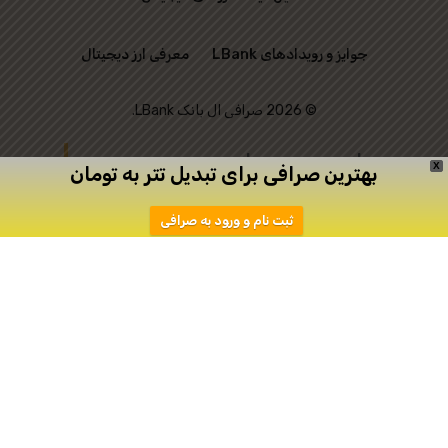
جوایز و رویدادهای LBank
معرفی ارز دیجیتال
© 2026 صرافی ال بانک LBank.
این وب‌ سایت رسمی
X
بهترین صرافی برای تبدیل تتر به تومان
صرافی LBank نیست و
ثبت نام و ورود به صرافی
تنها به منظور ارتباط
میان علاقه‌ مندان به
ترید ایجاد شده است.
دانلود
ثبت نام در اپیکیشن صرافی Toobit
صرافی توبیت
صرافی توبیت