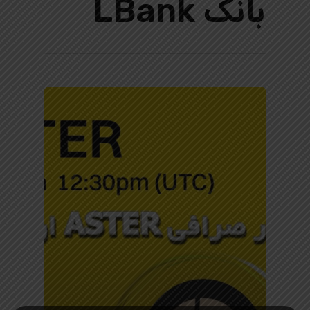
بانک LBank