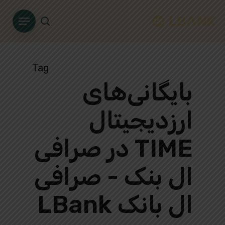
Ski
Menu
t
search
mai
conten
Tag
بایگانی‌های
ارزدیجیتال
TIME در صرافی
ال بنک - صرافی
ال بانک LBank