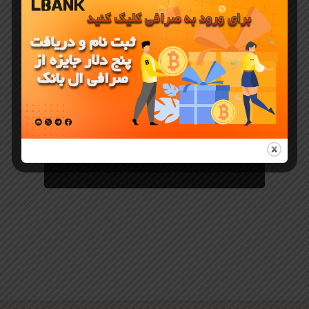
معرفی ارز دیجیتال
توکن TIME در
صرافی
LBank
لیست شد