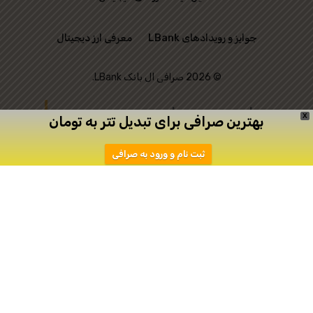
جوایز و رویدادهای LBank
معرفی ارز دیجیتال
© 2026 صرافی ال بانک LBank.
این وب‌ سایت رسمی
X
بهترین صرافی برای تبدیل تتر به تومان
صرافی LBank نیست و
ثبت نام و ورود به صرافی
تنها به منظور ارتباط
میان علاقه‌ مندان به
ترید ایجاد شده است.
دانلود
ثبت نام در اپیکیشن صرافی Toobit
صرافی توبیت
صرافی توبیت