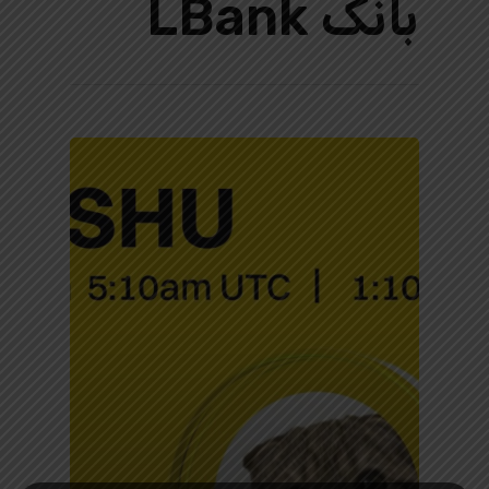
بانک LBank