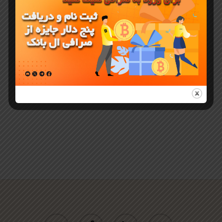
UDOGE
(Ugly dogE)
در صرافی
LBank
twitter
facebook
linkedin
youtube