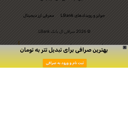
جوایز و رویدادهای LBank
معرفی ارز دیجیتال
© 2026 صرافی ال بانک LBank.
این وب‌ سایت رسمی
X
بهترین صرافی برای تبدیل تتر به تومان
صرافی LBank نیست و
ثبت نام و ورود به صرافی
تنها به منظور ارتباط
میان علاقه‌ مندان به
ترید ایجاد شده است.
دانلود
ثبت نام در اپیکیشن صرافی Toobit
صرافی توبیت
صرافی توبیت