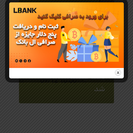
جوایز و رویدادهای LBank
ارز CATE در
صرافی ال
بانک لیست
شد