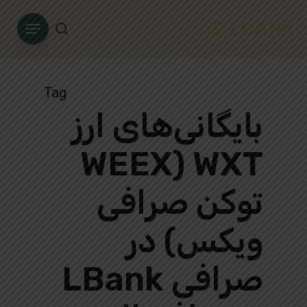
Ski
Menu
t
search
mai
conten
Tag
بایگانی‌های ارز
WXT (WEEX
توکن صرافی
ویکس) در
صرافی LBank