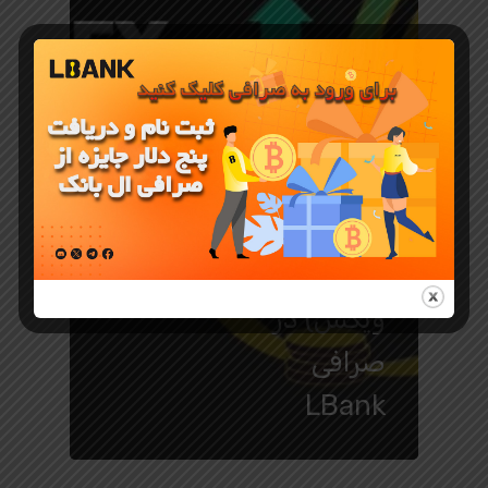
معرفی ارز دیجیتال
ارز WXT
(WEEX توکن
صرافی
ویکس) در
صرافی
LBank