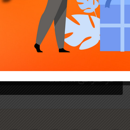
جوایز و رویدادهای LBank
استیکینگ ارز GO (NodeGo)
در صرافی LBank