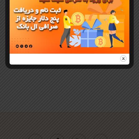
چیست و
چگونه ارز پای
را استکینگ
کنید
twitter
facebook
linkedin
youtube