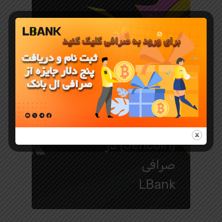
جوایز و رویدادهای LBank
استیکینگ ارز
JEN
(Jencoin) در
صرافی
LBank