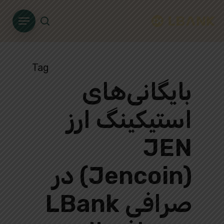
Ski
Menu
t
search
mai
conten
Tag
بایگانی‌های
استیکینگ ارز
JEN
(Jencoin) در
صرافی LBank