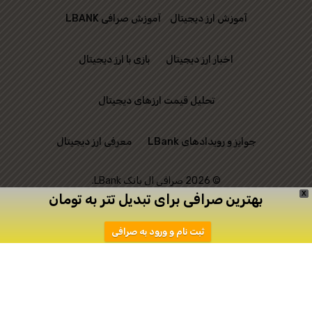
آموزش ارز دیجیتال
آموزش صرافی LBANK
اخبار ارز دیجیتال
بازی با ارز دیجیتال
تحلیل قیمت ارزهای دیجیتال
جوایز و رویدادهای LBank
معرفی ارز دیجیتال
© 2026 صرافی ال بانک LBank.
X
بهترین صرافی برای تبدیل تتر به تومان
این وب‌ سایت رسمی
ثبت نام و ورود به صرافی
صرافی LBank نیست و
تنها به منظور ارتباط
میان علاقه‌ مندان به