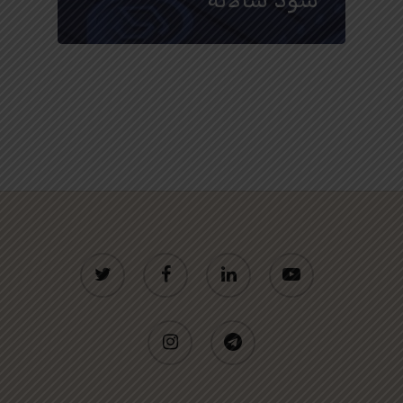
twitter
facebook
linkedin
youtube
instagram
telegram