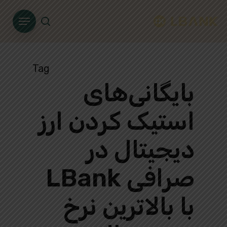
Ski
Menu
t
search
mai
conten
Tag
بایگانی‌های
استیک کردن ارز
دیجیتال در
صرافی LBank
با بالاترین نرخ