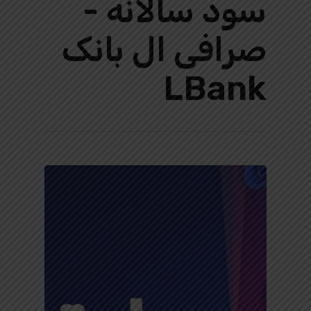
سود سالانه -
صرافی ال بانک
LBank