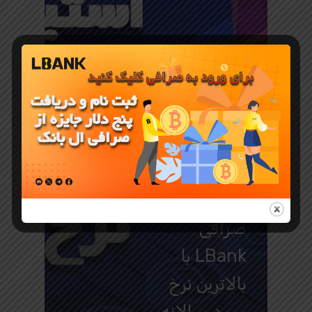
آموزش صرافی LBANK
استیک کردن
ارز دیجیتال در
صرافی
LBank با
بالاترین نرخ
سود سالانه