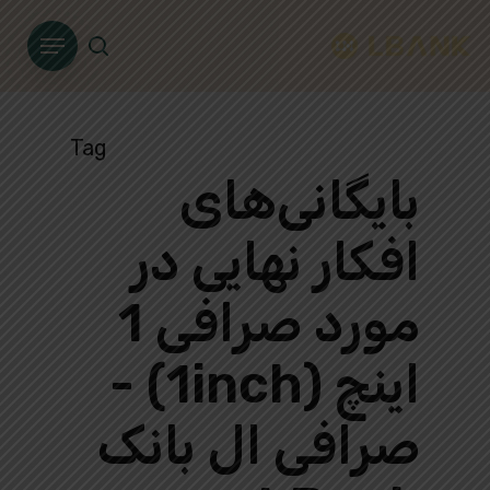
Ski
Menu
t
search
mai
conten
Tag
بایگانی‌های
افکار نهایی در
مورد صرافی 1
اینچ (1inch) -
صرافی ال بانک