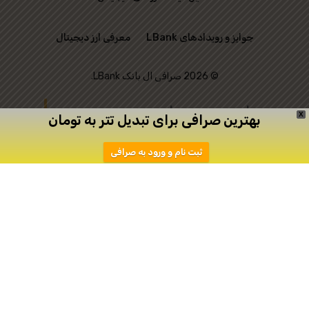
جوایز و رویدادهای LBank
معرفی ارز دیجیتال
© 2026 صرافی ال بانک LBank.
این وب‌ سایت رسمی
X
بهترین صرافی برای تبدیل تتر به تومان
صرافی LBank نیست و
ثبت نام و ورود به صرافی
تنها به منظور ارتباط
میان علاقه‌ مندان به
ترید ایجاد شده است.
دانلود
ثبت نام در اپیکیشن صرافی Toobit
صرافی توبیت
صرافی توبیت