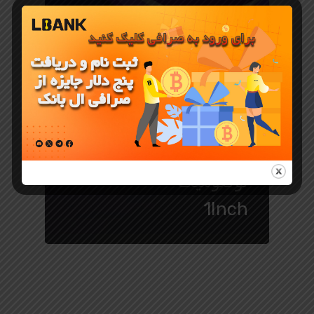
آموزش ارز دیجیتال
معرفی ارز دیجیتال
صرافی وان
اینچ چیست
همه چیز
درباره
توکنومیک
1Inch