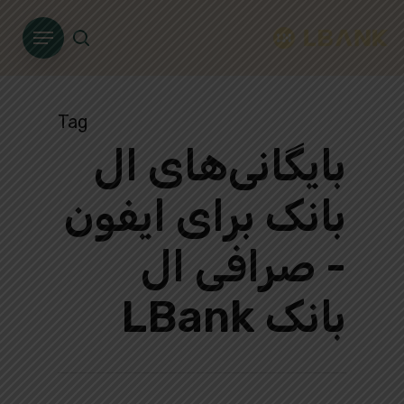
Ski
Menu
t
search
mai
conten
Tag
بایگانی‌های ال
بانک برای ایفون
- صرافی ال
بانک LBank