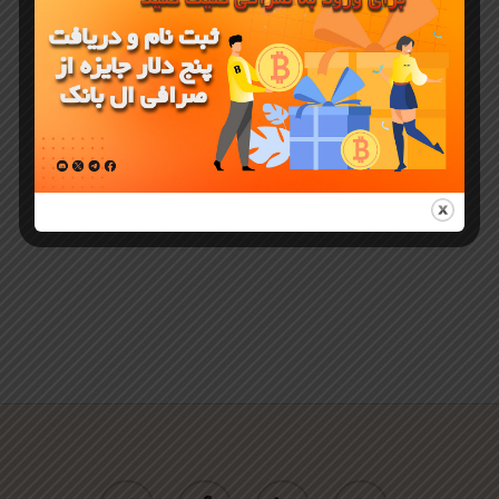
ارزدیجیتال
KAITO در
صرافی ال
بانک
twitter
facebook
linkedin
youtube