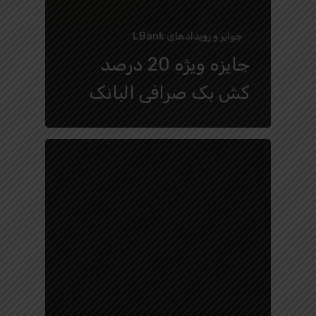
جوایز و رویدادهای LBank
جایزه ویژه 20 درصد
کش بک صرافی البانک