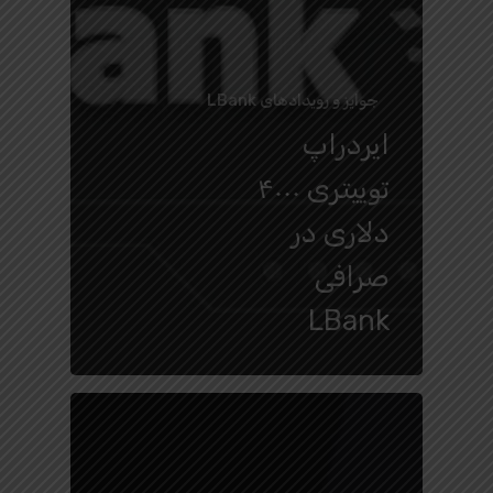
جوایز و رویدادهای LBank
ایردراپ
توییتری ۴۰۰۰
دلاری در
صرافی
LBank