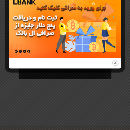
بلاکچین
Mantra و
آموزش خرید
ارز مانترا
(OM) از
LBank