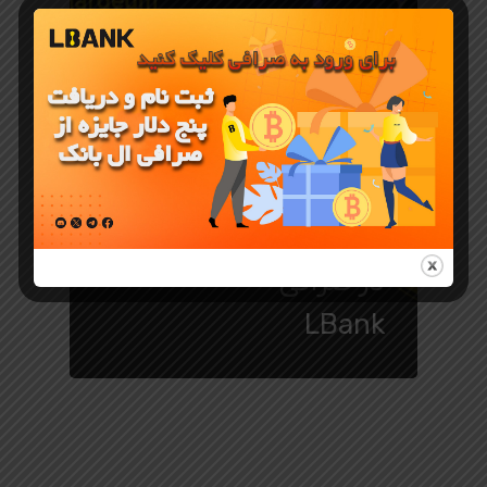
جوایز و رویدادهای LBank
ایردراپ
توییتری SHM
در صرافی
LBank