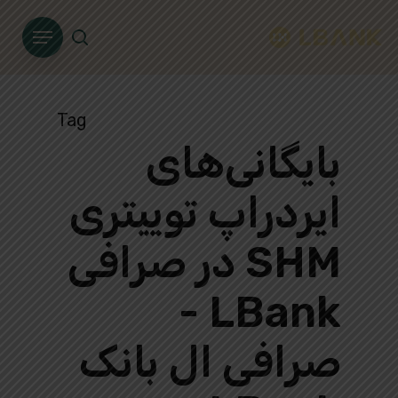
Ski
Menu
t
search
mai
conten
Tag
بایگانی‌های
ایردراپ توییتری
SHM در صرافی
LBank -
صرافی ال بانک