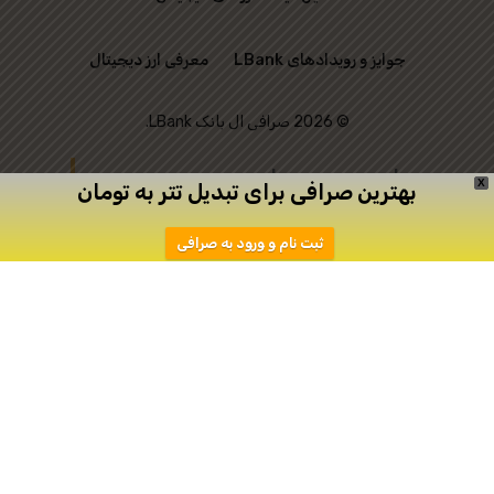
جوایز و رویدادهای LBank
معرفی ارز دیجیتال
© 2026 صرافی ال بانک LBank.
این وب‌ سایت رسمی
X
بهترین صرافی برای تبدیل تتر به تومان
صرافی LBank نیست و
ثبت نام و ورود به صرافی
تنها به منظور ارتباط
میان علاقه‌ مندان به
ترید ایجاد شده است.
دانلود
ثبت نام در اپیکیشن صرافی Toobit
صرافی توبیت
صرافی توبیت