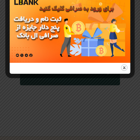
دانلود
اپلیکیشن
صرافی ال
بانک LBank
برای اندروید
و iOS