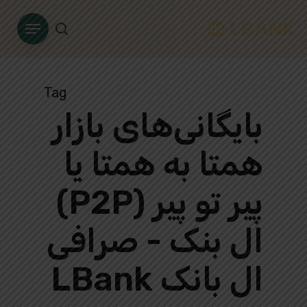
Ski
Menu
t
search
mai
conten
Tag
بایگانی‌های بازار
همتا به همتا یا
پیر تو پیر (P2P)
ال بنک - صرافی
ال بانک LBank