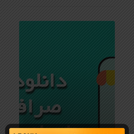
آموزش صرافی LBANK