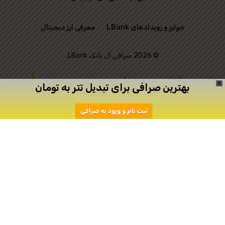
جوایز و رویدادهای LBank
معرفی ارز دیجیتال
© 2026 صرافی ال بانک LBank.
این وب‌ سایت رسمی
X
بهترین صرافی برای تبدیل تتر به تومان
صرافی LBank نیست و
ثبت نام و ورود به صرافی
تنها به منظور ارتباط
میان علاقه‌ مندان به
ترید ایجاد شده است.
دانلود
ثبت نام در اپیکیشن صرافی Toobit
صرافی توبیت
صرافی توبیت