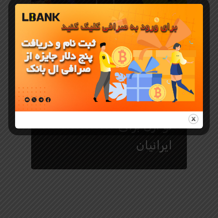
بازی با ارز دیجیتال
5 تا از بهترین
بازی های
تلگرامی Tap
To Earn تپ
تو ارن برای
ایرانیان