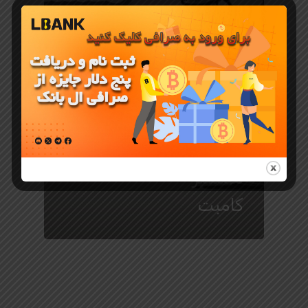
آموزش ارز دیجیتال
معرفی ارز دیجیتال
بازی جدید
Rocky
Rabbit
جایگزین
همستر
کامبت