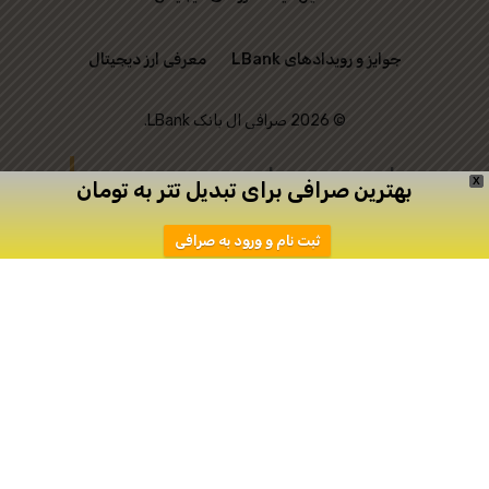
جوایز و رویدادهای LBank
معرفی ارز دیجیتال
© 2026 صرافی ال بانک LBank.
این وب‌ سایت رسمی
X
بهترین صرافی برای تبدیل تتر به تومان
صرافی LBank نیست و
ثبت نام و ورود به صرافی
تنها به منظور ارتباط
میان علاقه‌ مندان به
ترید ایجاد شده است.
دانلود
ثبت نام در اپیکیشن صرافی Toobit
صرافی توبیت
صرافی توبیت