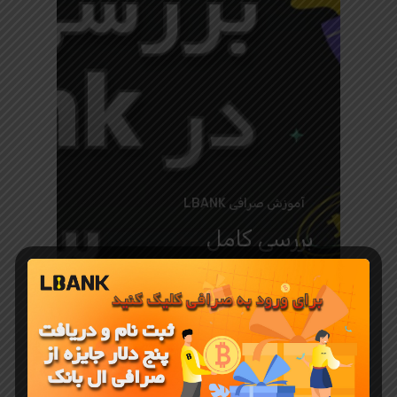
آموزش صرافی LBANK
بررسی کامل
صرافی ال
بانک LBank
در سال
2025