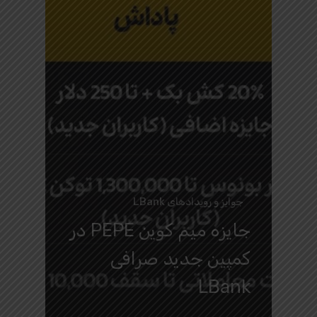
جوایز و رویدادهای LBank
جایزه میم کوین PEPE در
کمپین جدید صرافی
LBank