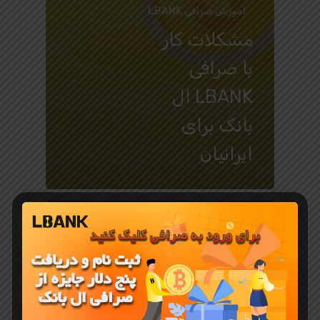
آموزش صرافی LBANK
مشکلات کار
با صرافی
LBANK ال
بانک برای
ایرانیان​