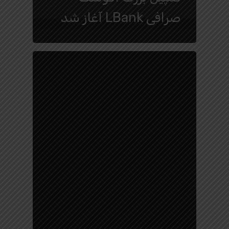
صرافی LBank آغاز شد