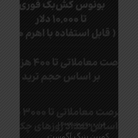
جوایز و رویدادهای LBank
کمپین بزرگ آگوست