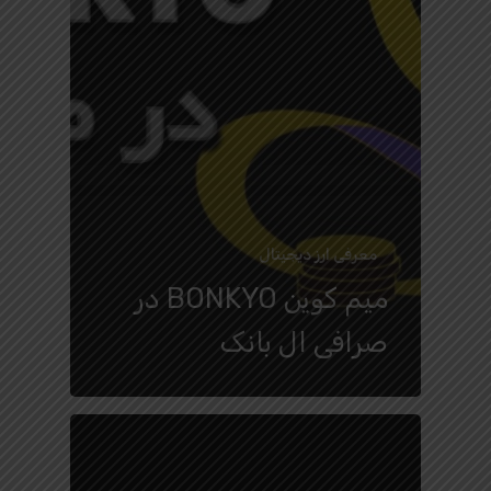
معرفی ارز دیجیتال
میم کوین BONKYO در
صرافی ال بانک