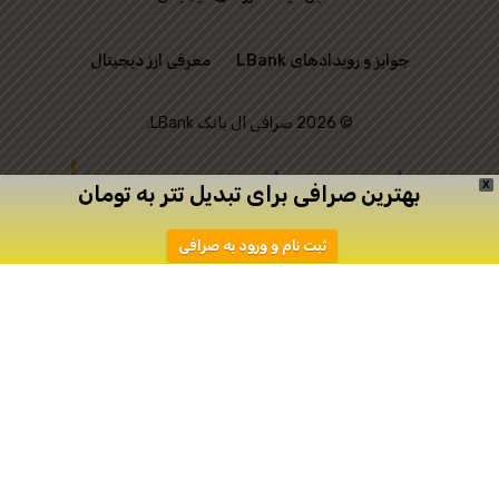
جوایز و رویدادهای LBank
معرفی ارز دیجیتال
© 2026 صرافی ال بانک LBank.
این وب‌ سایت رسمی
X
بهترین صرافی برای تبدیل تتر به تومان
صرافی LBank نیست و
ثبت نام و ورود به صرافی
تنها به منظور ارتباط
میان علاقه‌ مندان به
ترید ایجاد شده است.
دانلود
ثبت نام در اپیکیشن صرافی Toobit
صرافی توبیت
صرافی توبیت