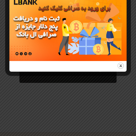
5 تا از بهترین
بازی های
تلگرامی Tap
To Earn تپ
تو ارن برای
ایرانیان