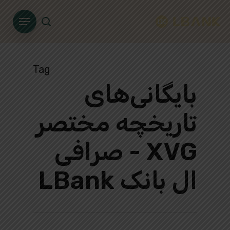
Ski
Menu
t
search
mai
conten
Tag
بایگانی‌های
تاریخچه مختصر
XVG - صرافی
ال بانک LBank