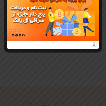
ارز دیجیتال
Verge (XVG)
و خرید از ال
بنک
twitter
facebook
linkedin
youtube