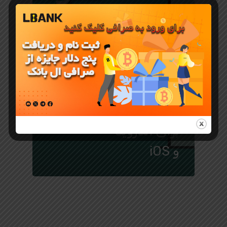
آموزش صرافی LBANK
دانلود
اپلیکیشن
صرافی ال
بانک LBank
برای اندروید
و iOS