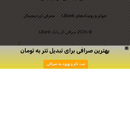
جوایز و رویدادهای LBank
معرفی ارز دیجیتال
© 2026 صرافی ال بانک LBank.
این وب‌ سایت رسمی
X
بهترین صرافی برای تبدیل تتر به تومان
صرافی LBank نیست و
ثبت نام و ورود به صرافی
تنها به منظور ارتباط
میان علاقه‌ مندان به
ترید ایجاد شده است.
دانلود
ثبت نام در اپیکیشن صرافی Toobit
صرافی توبیت
صرافی توبیت