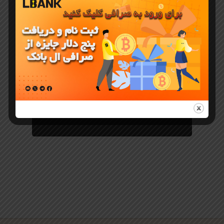
معرفی ارز دیجیتال
ارزدیجیتال
OS (Origin
Protocol) در
صرافی
LBank