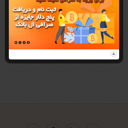
صرافی ال
بانک LBank
برای اندروید
و iOS
twitter
facebook
linkedin
youtube