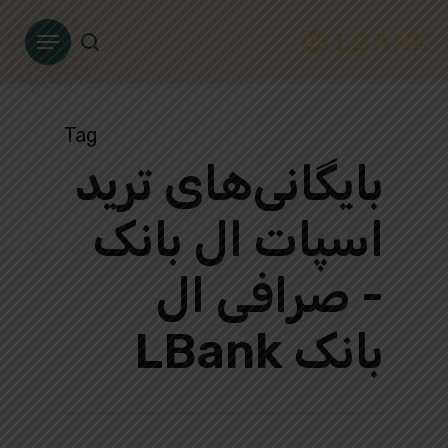
Ski
Menu
t
search
mai
conten
Tag
بایگانی‌های ترید
اسپات ال بانک
- صرافی ال
بانک LBank