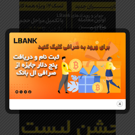
جوایز و رویدادهای LBank
جایزه
معاملات
مارجین در
صرافی
LBank