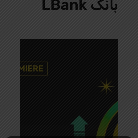
بانک LBank