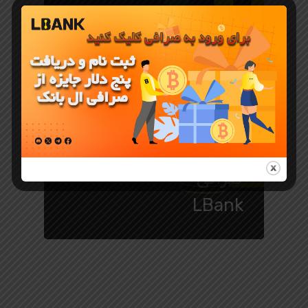
معرفی ارز دیجیتال
میم کوین
MONKE در
صرافی
LBank