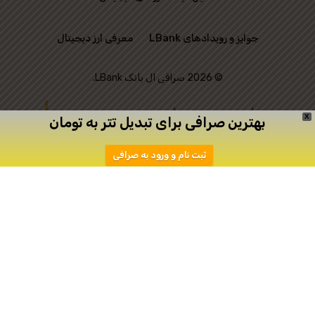
جوایز و رویدادهای LBank
معرفی ارز دیجیتال
© 2026 صرافی ال بانک LBank.
این وب‌ سایت رسمی
X
بهترین صرافی برای تبدیل تتر به تومان
صرافی LBank نیست و
ثبت نام و ورود به صرافی
تنها به منظور ارتباط
میان علاقه‌ مندان به
ترید ایجاد شده است.
دانلود
ثبت نام در اپیکیشن صرافی Toobit
صرافی توبیت
صرافی توبیت