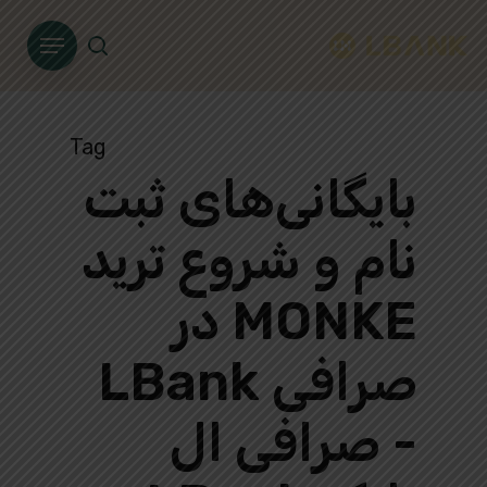
Ski
Menu
t
search
mai
conten
Tag
بایگانی‌های ثبت
نام و شروع ترید
MONKE در
صرافی LBank
- صرافی ال