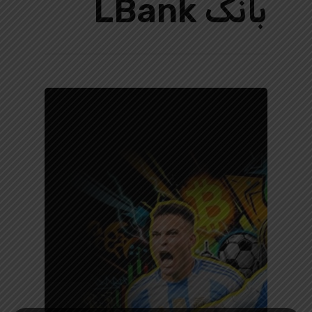
بانک LBank