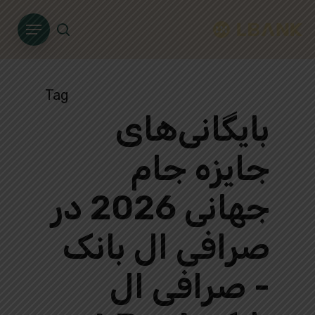
Ski
Menu
t
search
mai
conten
Tag
بایگانی‌های
جایزه جام
جهانی 2026 در
صرافی ال بانک
- صرافی ال