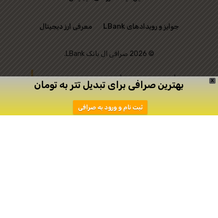
جوایز و رویدادهای LBank
معرفی ارز دیجیتال
© 2026 صرافی ال بانک LBank.
این وب‌ سایت رسمی
X
بهترین صرافی برای تبدیل تتر به تومان
صرافی LBank نیست و
ثبت نام و ورود به صرافی
تنها به منظور ارتباط
میان علاقه‌ مندان به
ترید ایجاد شده است.
دانلود
ثبت نام در اپیکیشن صرافی Toobit
صرافی توبیت
صرافی توبیت