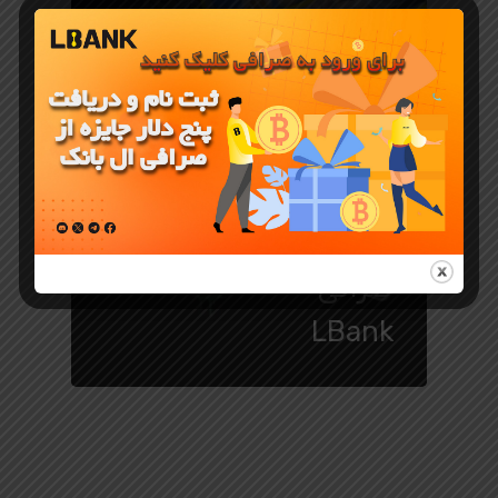
جوایز و رویدادهای LBank
بزرگ‌ ترین
کمپین جام
جهانی ۲۰۲۶ با
صرافی
LBank