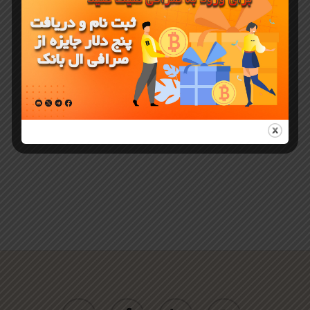
Aethir و
خرید از
صرافی
LBank
twitter
facebook
linkedin
youtube