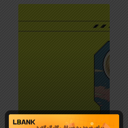
جوایز و رویدادهای LBank