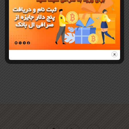
ارز CATE در
صرافی ال
بانک لیست
شد
twitter
facebook
linkedin
youtube