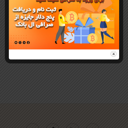
Deng چیست
آموزش خرید
از صرافی
LBank
twitter
facebook
linkedin
youtube