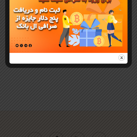
چیست و
چگونه ارز پای
را استکینگ
کنید
twitter
facebook
linkedin
youtube