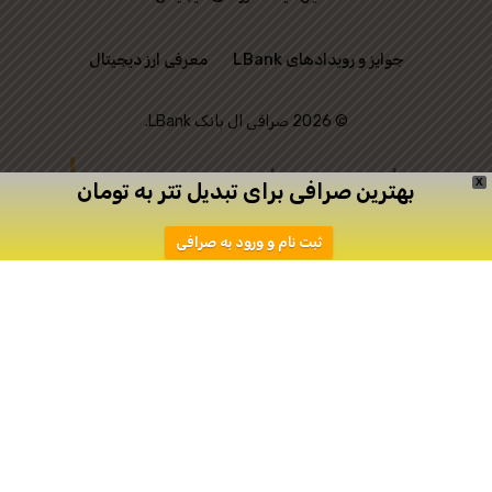
جوایز و رویدادهای LBank
معرفی ارز دیجیتال
© 2026 صرافی ال بانک LBank.
این وب‌ سایت رسمی
X
بهترین صرافی برای تبدیل تتر به تومان
صرافی LBank نیست و
ثبت نام و ورود به صرافی
تنها به منظور ارتباط
میان علاقه‌ مندان به
ترید ایجاد شده است.
دانلود
ثبت نام در اپیکیشن صرافی Toobit
صرافی توبیت
صرافی توبیت