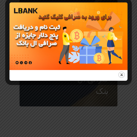
معرفی ارز دیجیتال
میم کوین
Dogwifhat
و خرید از
صرافی ال
بنک