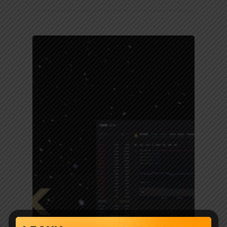
آموزش صرافی LBANK