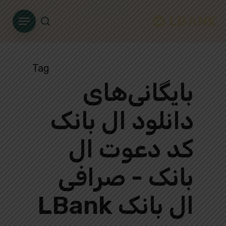
Ski
Menu
t
search
mai
conten
Tag
بایگانی‌های
دانلود ال بانک
کد دعوت ال
بانک - صرافی
ال بانک LBank