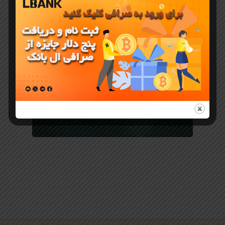
دانلود صرافی
LBank برای
کامپیوتر
(ویندوز
11/10/8 و
مک)