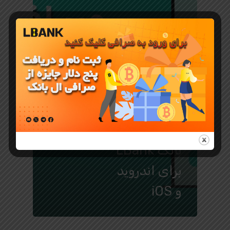
آموزش صرافی LBANK
دانلود
اپلیکیشن
صرافی ال
بانک LBank
برای اندروید
و iOS