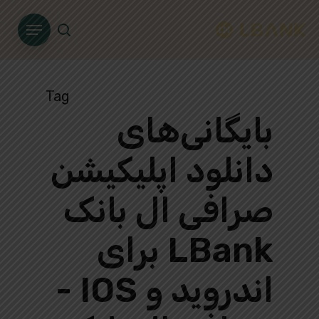
Ski
Menu
t
search
mai
conten
Tag
بایگانی‌های
دانلود اپلیکیشن
صرافی ال بانک
LBank برای
اندروید و IOS -