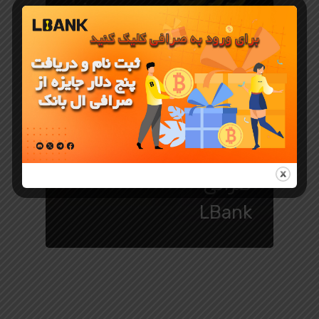
جوایز و رویدادهای LBank
تمدید ایونت
۲۰ درصد کش‌
بک فیوچرز در
صرافی
LBank