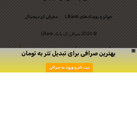
جوایز و رویدادهای LBank
معرفی ارز دیجیتال
© 2026 صرافی ال بانک LBank.
این وب‌ سایت رسمی
X
بهترین صرافی برای تبدیل تتر به تومان
صرافی LBank نیست و
ثبت نام و ورود به صرافی
تنها به منظور ارتباط
میان علاقه‌ مندان به
ترید ایجاد شده است.
دانلود
ثبت نام در اپیکیشن صرافی Toobit
صرافی توبیت
صرافی توبیت