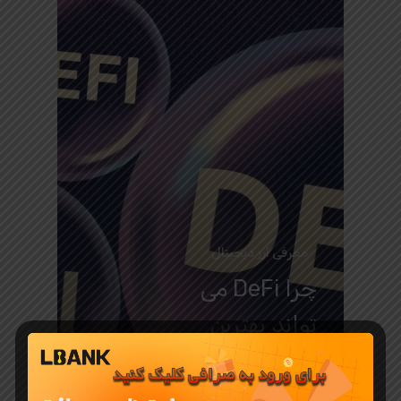
معرفی ارز دیجیتال
چرا DeFi می
تواند بهترین
سرمایه
گذاری در