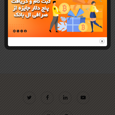
سال 2024
باشد
twitter
facebook
linkedin
youtube
instagram
telegram