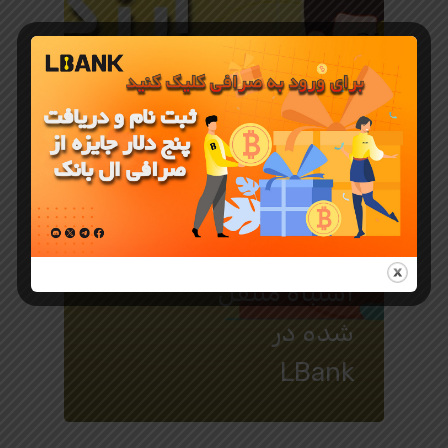
آموزش صرافی LBANK
راهنمای
بازیابی
ارزدیجیتال
اشتباه منتقل
شده در
LBank