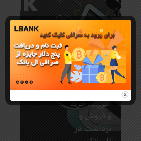
آموزش صرافی LBANK
راهنمای
صرافی
LBank برای
مبتدیان
آموزش خرید
و فروش و
برداشت در
ال بانک