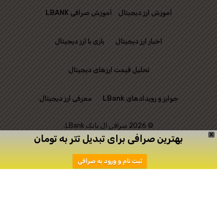
آموزش ارز دیجیتال
آموزش صرافی LBANK
اخبار ارز دیجیتال
بازی با ارز دیجیتال
تحلیل قیمت ارزهای دیجیتال
جوایز و رویدادهای LBank
معرفی ارز دیجیتال
© 2026 صرافی ال بانک LBank.
X
بهترین صرافی برای تبدیل تتر به تومان
این وب‌ سایت رسمی
ثبت نام و ورود به صرافی
صرافی LBank نیست و
تنها به منظور ارتباط
میان علاقه‌ مندان به