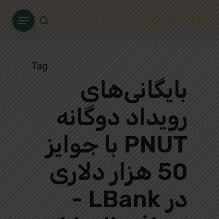
Ski
Menu
t
search
mai
conten
Tag
بایگانی‌های
رویداد دوگانه
PNUT با جوایز
50 هزار دلاری
در LBank -