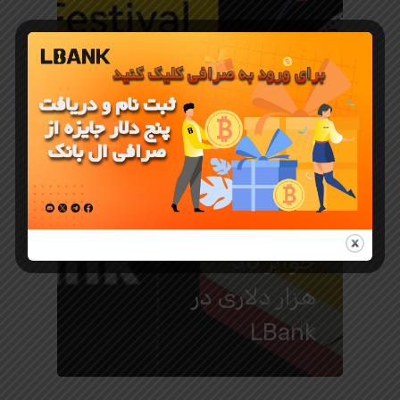
جوایز و رویدادهای LBank
رویداد دوگانه
PNUT با
جوایز 50
هزار دلاری در
LBank