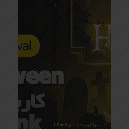
جوایز و رویدادهای LBank