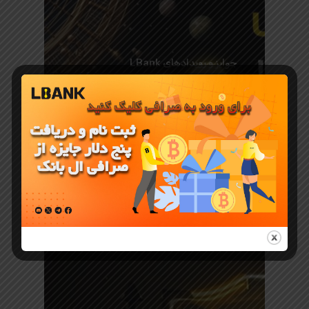
جوایز و رویدادهای LBank
رویداد
تریدینگ
نوامبر صرافی
LBank