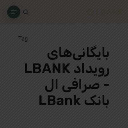
Ski
Menu
t
search
mai
conten
Tag
بایگانی‌های
رویداد LBANK
- صرافی ال
بانک LBank